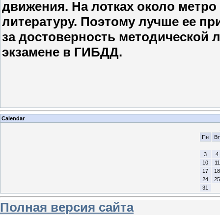
движения. На лотках около метро
литературу. Поэтому лучше ее пр
за достоверность методической л
экзамене в ГИБДД.
Calendar
Пн
Вт
3
4
10
11
17
18
24
25
31
Полная версия сайта